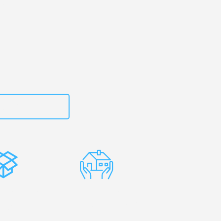
en
– Ihr
!
zt
15792653314
stenlose
Erfahrene
rpackung
Umzugsprofis