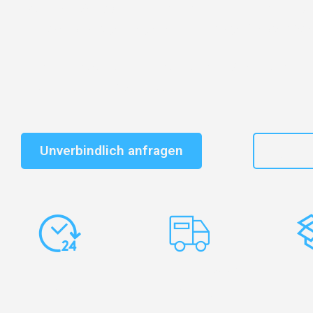
Entdecken Sie das
#1 Umzugsunternehmen in Dresd
vertrauenswürdiger Begleiter für Umzüge Dresden Sale
Schnelle Antwort in garantiert unter 2 Minuten: Jet
unverbindlichen Kostenvoranschlag erhalten!
Unverbindlich anfragen
+49
Express-
Europaweite
Ko
Abwicklung
Transporte
Ve