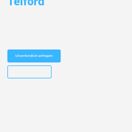
Telford
Entdecken Sie das
#1 Umzugsunternehmen in Dresden
– Ihr
vertrauenswürdiger Begleiter für Umzüge Dresden Telford!
Schnelle Antwort in garantiert unter 2 Minuten: Jetzt
unverbindlichen Kostenvoranschlag erhalten!
Unverbindlich anfragen
+4915792653314