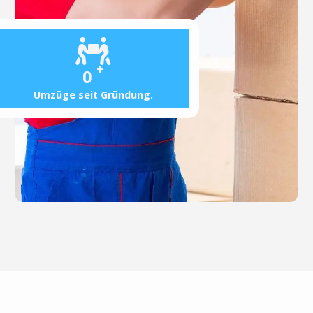
+
0
Umzüge seit Gründung.