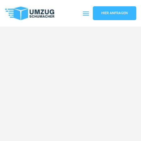
HIER ANFRAGEN
Umzugsunternehmen Dresden
Umzugsservice Dresden