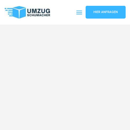
HIER ANFRAGEN
Umzugsunternehmen Dresden
Umzugsservice Dresden