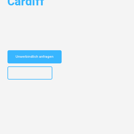
Cardiff
Entdecken Sie das
#1 Umzugsunternehmen in Dresden
– Ihr
vertrauenswürdiger Begleiter für Umzüge Dresden Cardiff!
Schnelle Antwort in garantiert unter 2 Minuten: Jetzt
unverbindlichen Kostenvoranschlag erhalten!
Unverbindlich anfragen
+4915792653314