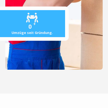
+
0
Umzüge seit Gründung.