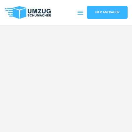
HIER ANFRAGEN
Umzugsunternehmen Dresden
Umzugsservice Dresden