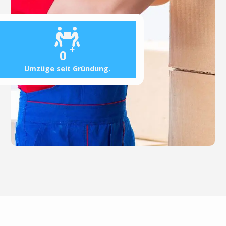
+
0
Umzüge seit Gründung.