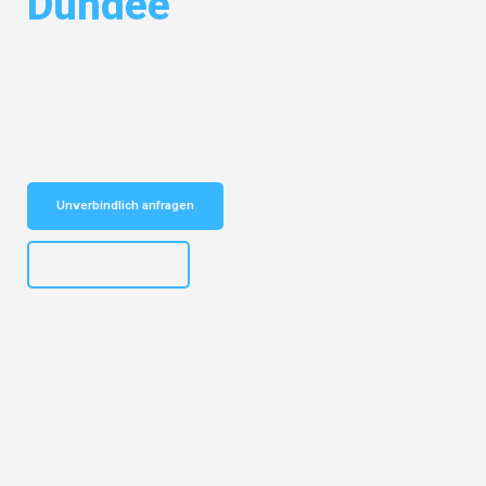
Dundee
Entdecken Sie das
#1 Umzugsunternehmen in Dresden
– Ihr
vertrauenswürdiger Begleiter für Umzüge Dresden Dundee!
Schnelle Antwort in garantiert unter 2 Minuten: Jetzt
unverbindlichen Kostenvoranschlag erhalten!
Unverbindlich anfragen
+4915792653314