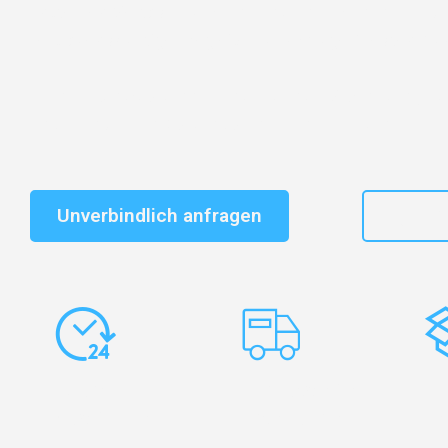
Entdecken Sie das
#1 Umzugsunternehmen in Dresd
vertrauenswürdiger Begleiter für Umzüge Dresden Nu
Schnelle Antwort in garantiert unter 2 Minuten: Jet
unverbindlichen Kostenvoranschlag erhalten!
Unverbindlich anfragen
+49
Express-
Europaweite
Ko
Abwicklung
Transporte
Ve