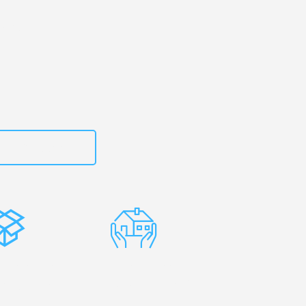
en
– Ihr
neaton!
zt
15792653314
stenlose
Erfahrene
rpackung
Umzugsprofis