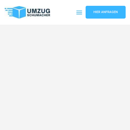
HIER ANFRAGEN
Umzugsunternehmen Dresden
Umzugsservice Dresden