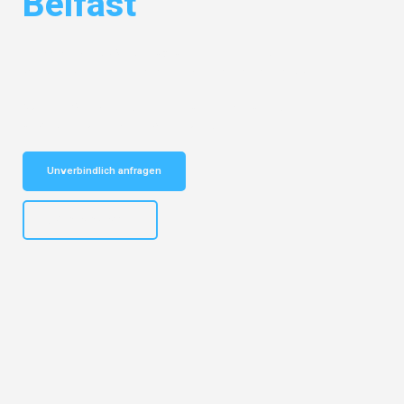
Belfast
Entdecken Sie das
#1 Umzugsunternehmen in Dresden
– Ihr
vertrauenswürdiger Begleiter für Umzüge Dresden Belfast!
Schnelle Antwort in garantiert unter 2 Minuten: Jetzt
unverbindlichen Kostenvoranschlag erhalten!
Unverbindlich anfragen
+4915792653314