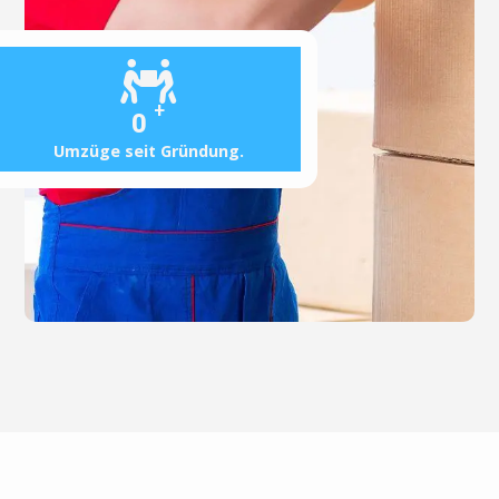
+
0
Umzüge seit Gründung.