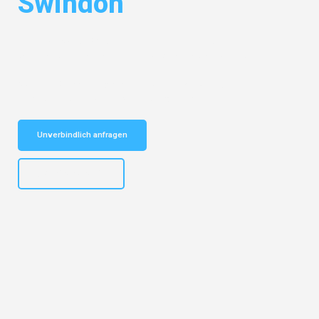
Swindon
Entdecken Sie das
#1 Umzugsunternehmen in Dresden
– Ihr
vertrauenswürdiger Begleiter für Umzüge Dresden Swindon!
Schnelle Antwort in garantiert unter 2 Minuten: Jetzt
unverbindlichen Kostenvoranschlag erhalten!
Unverbindlich anfragen
+4915792653314