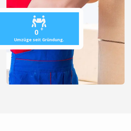
+
0
Umzüge seit Gründung.