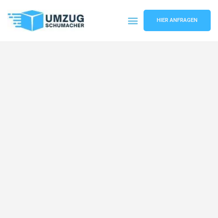
HIER ANFRAGEN
Umzugsunternehmen Dresden
Umzugsservice Dresden