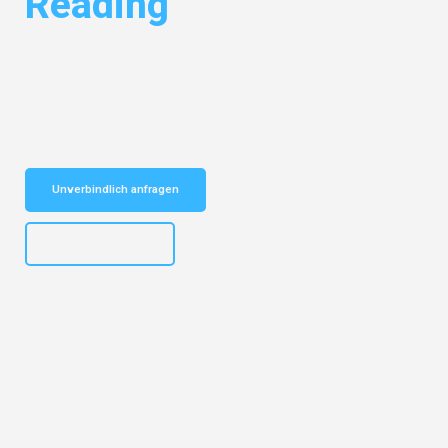
Reading
Entdecken Sie das
#1 Umzugsunternehmen in Dresden
– Ihr
vertrauenswürdiger Begleiter für Umzüge Dresden Reading!
Schnelle Antwort in garantiert unter 2 Minuten: Jetzt
unverbindlichen Kostenvoranschlag erhalten!
Unverbindlich anfragen
+4915792653314