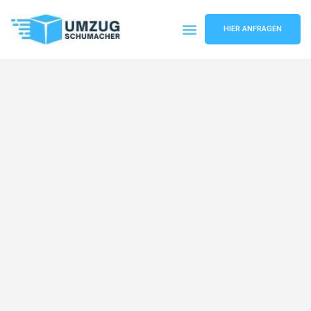
HIER ANFRAGEN
Umzugsunternehmen Dresden
Umzugsservice Dresden