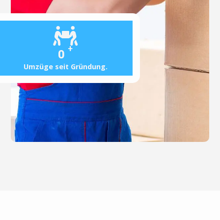
+
0
Umzüge seit Gründung.