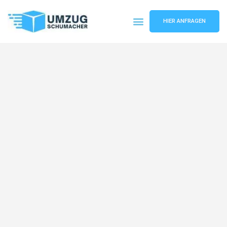
HIER ANFRAGEN
Umzugsunternehmen Dresden
Umzugsservice Dresden