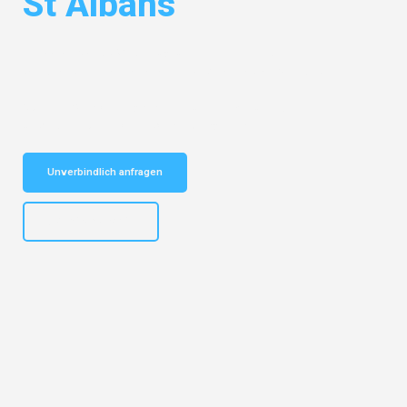
St Albans
Entdecken Sie das
#1 Umzugsunternehmen in Dresden
– Ihr
vertrauenswürdiger Begleiter für Umzüge Dresden St Albans!
Schnelle Antwort in garantiert unter 2 Minuten: Jetzt
unverbindlichen Kostenvoranschlag erhalten!
Unverbindlich anfragen
+4915792653314