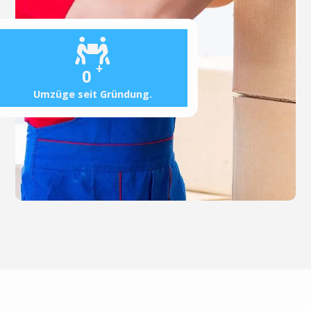
+
0
Umzüge seit Gründung.