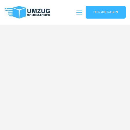
HIER ANFRAGEN
Umzugsunternehmen Dresden
Umzugsservice Dresden