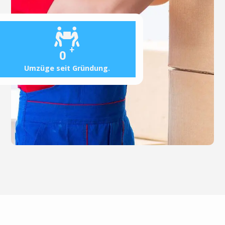
+
0
Umzüge seit Gründung.