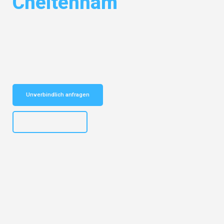
Cheltenham
Entdecken Sie das
#1 Umzugsunternehmen in Dresden
– Ihr
vertrauenswürdiger Begleiter für Umzüge Dresden Cheltenham!
Schnelle Antwort in garantiert unter 2 Minuten: Jetzt
unverbindlichen Kostenvoranschlag erhalten!
Unverbindlich anfragen
+4915792653314