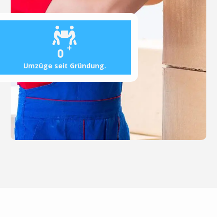
+
0
Umzüge seit Gründung.