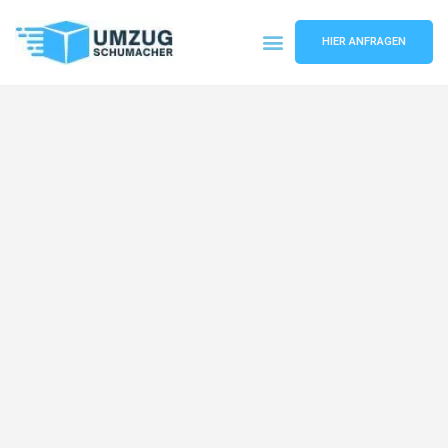
HIER ANFRAGEN
Umzugsunternehmen Dresden
Umzugsservice Dresden