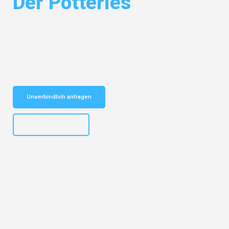
Der Potteries
Entdecken Sie das
#1 Umzugsunternehmen in Dresden
– Ihr
vertrauenswürdiger Begleiter für Umzüge Dresden Der Potteries!
Schnelle Antwort in garantiert unter 2 Minuten: Jetzt
unverbindlichen Kostenvoranschlag erhalten!
Unverbindlich anfragen
+4915792653314