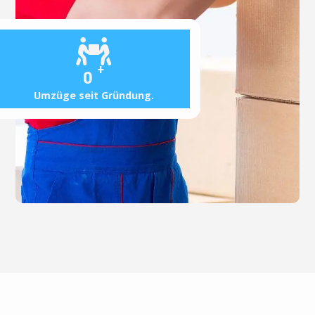
+
0
Umzüge seit Gründung.