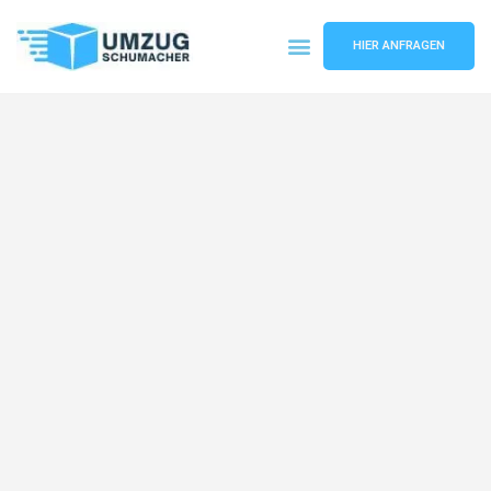
HIER ANFRAGEN
Umzugsunternehmen Dresden
Umzugsservice Dresden