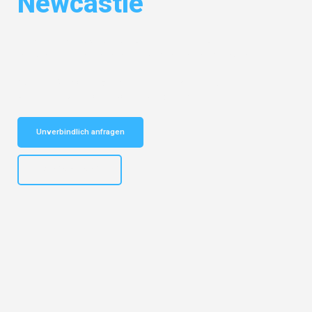
Newcastle
Entdecken Sie das
#1 Umzugsunternehmen in Dresden
– Ihr
vertrauenswürdiger Begleiter für Umzüge Dresden Newcastle!
Schnelle Antwort in garantiert unter 2 Minuten: Jetzt
unverbindlichen Kostenvoranschlag erhalten!
Unverbindlich anfragen
+4915792653314