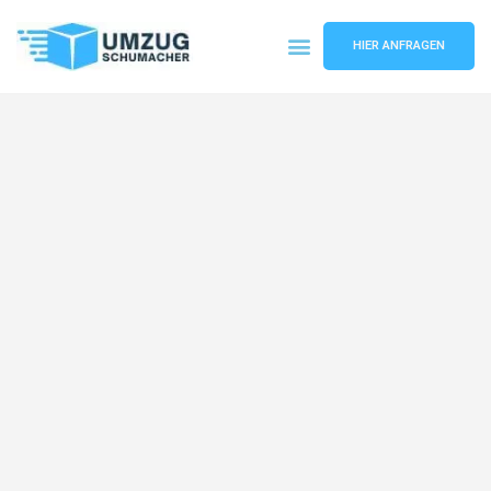
HIER ANFRAGEN
Umzugsunternehmen Dresden
Umzugsservice Dresden