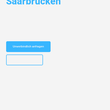
Saarbrücken
Entdecken Sie das
#1 Umzugsunternehmen in Dresden
– Ihr
vertrauenswürdiger Begleiter für Umzüge Dresden Saarbrücken!
Schnelle Antwort in garantiert unter 2 Minuten: Jetzt
unverbindlichen Kostenvoranschlag erhalten!
Unverbindlich anfragen
+4915792653314