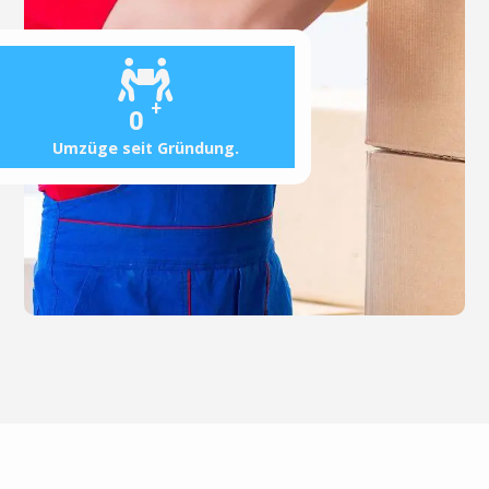
+
0
Umzüge seit Gründung.