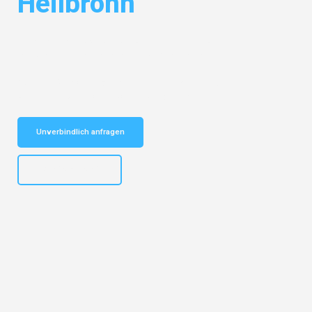
Heilbronn
Entdecken Sie das
#1 Umzugsunternehmen in Dresden
– Ihr
vertrauenswürdiger Begleiter für Umzüge Dresden Heilbronn!
Schnelle Antwort in garantiert unter 2 Minuten: Jetzt
unverbindlichen Kostenvoranschlag erhalten!
Unverbindlich anfragen
+4915792653314