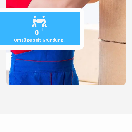
+
0
Umzüge seit Gründung.