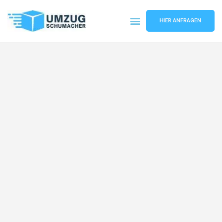
HIER ANFRAGEN
Umzugsunternehmen Dresden
Umzugsservice Dresden