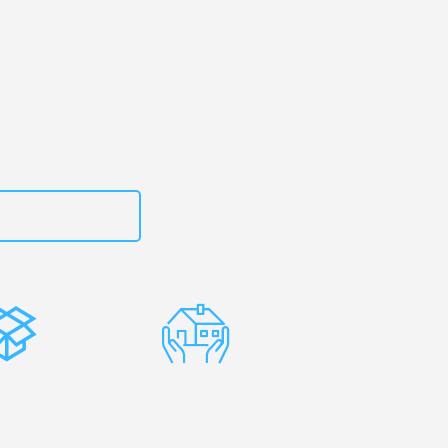
en
– Ihr
mnitz!
zt
15792653314
stenlose
Erfahrene
rpackung
Umzugsprofis