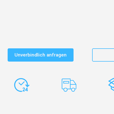
Entdecken Sie das
#1 Umzugsunternehmen in Dresd
vertrauenswürdiger Begleiter für Umzüge Dresden Che
Schnelle Antwort in garantiert unter 2 Minuten: Jet
unverbindlichen Kostenvoranschlag erhalten!
Unverbindlich anfragen
+49
Express-
Europaweite
Ko
Abwicklung
Transporte
Ve