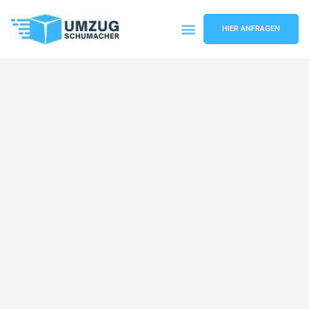
HIER ANFRAGEN
Umzugsunternehmen Dresden
Umzugsservice Dresden