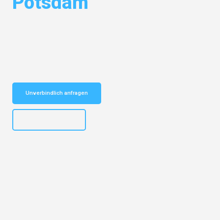
Potsdam
Entdecken Sie das
#1 Umzugsunternehmen in Dresden
– Ihr
vertrauenswürdiger Begleiter für Umzüge Dresden Potsdam!
Schnelle Antwort in garantiert unter 2 Minuten: Jetzt
unverbindlichen Kostenvoranschlag erhalten!
Unverbindlich anfragen
+4915792653314