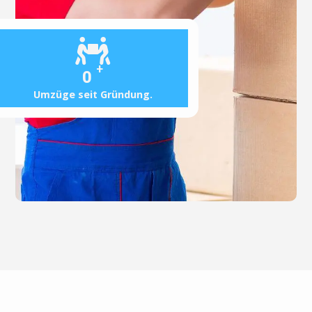
+
0
Umzüge seit Gründung.