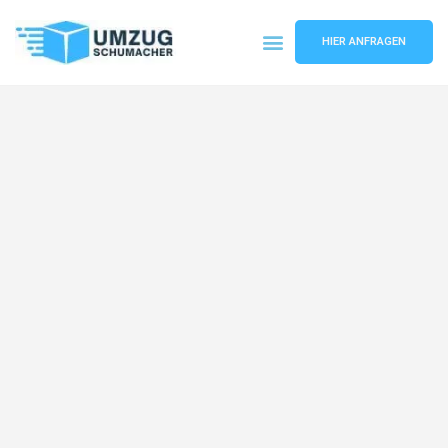
HIER ANFRAGEN
Umzugsunternehmen Dresden
Umzugsservice Dresden