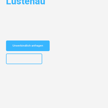
Lustenau
Entdecken Sie das
#1 Umzugsunternehmen in Dresden
– Ihr
vertrauenswürdiger Begleiter für Umzüge Dresden Lustenau!
Schnelle Antwort in garantiert unter 2 Minuten: Jetzt
unverbindlichen Kostenvoranschlag erhalten!
Unverbindlich anfragen
+4915792653314