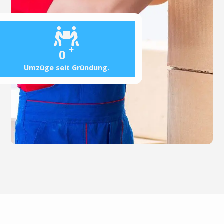
+
0
Umzüge seit Gründung.