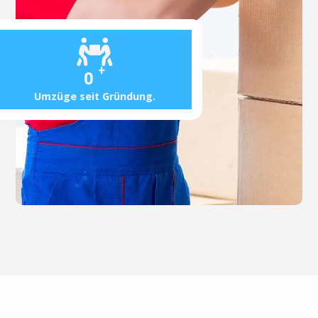
+
0
Umzüge seit Gründung.