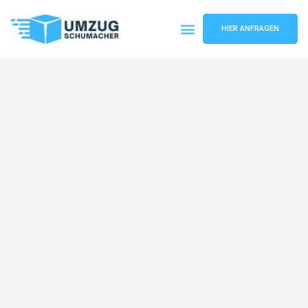
HIER ANFRAGEN
Umzugsunternehmen Dresden
Umzugsservice Dresden