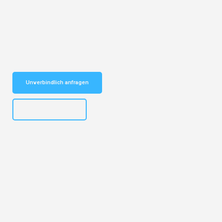
Entdecken Sie das
#1 Umzugsunternehmen in Dresden
– Ihr
vertrauenswürdiger Begleiter für Umzüge Dresden Linz!
Schnelle Antwort in garantiert unter 2 Minuten: Jetzt
unverbindlichen Kostenvoranschlag erhalten!
Unverbindlich anfragen
+4915792653314