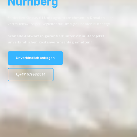
Nürnberg
Entdecken Sie das
#1 Umzugsunternehmen in Dresden
– Ihr
vertrauenswürdiger Begleiter für Umzüge Dresden Nürnberg!
Schnelle Antwort in garantiert unter 2 Minuten: Jetzt
unverbindlichen Kostenvoranschlag erhalten!
Unverbindlich anfragen
+4915792653314