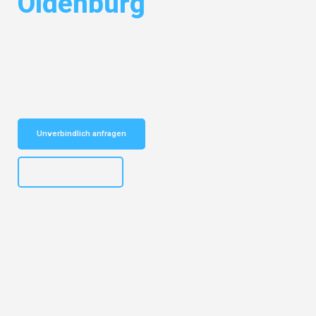
Oldenburg
Entdecken Sie das
#1 Umzugsunternehmen in Dresden
– Ihr
vertrauenswürdiger Begleiter für Umzüge Dresden Oldenburg!
Schnelle Antwort in garantiert unter 2 Minuten: Jetzt
unverbindlichen Kostenvoranschlag erhalten!
Unverbindlich anfragen
+4915792653314