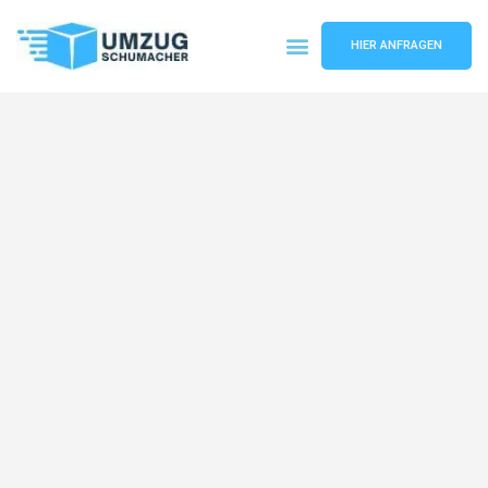
HIER ANFRAGEN
Umzugsunternehmen Dresden
Umzugsservice Dresden