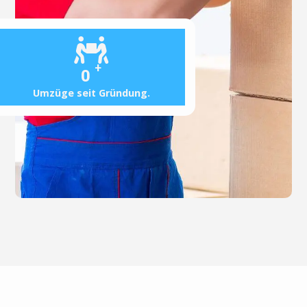
+
0
Umzüge seit Gründung.