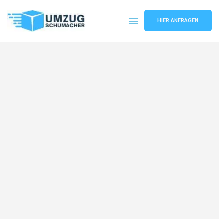
HIER ANFRAGEN
Umzugsunternehmen Dresden
Umzugsservice Dresden