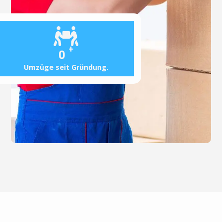
+
0
Umzüge seit Gründung.