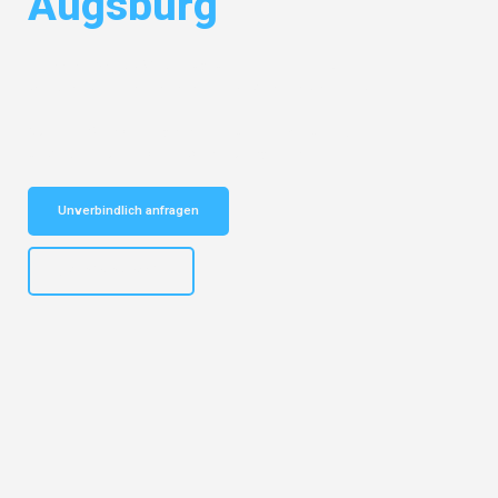
Augsburg
Entdecken Sie das
#1 Umzugsunternehmen in Dresden
– Ihr
vertrauenswürdiger Begleiter für Umzüge Dresden Augsburg!
Schnelle Antwort in garantiert unter 2 Minuten: Jetzt
unverbindlichen Kostenvoranschlag erhalten!
Unverbindlich anfragen
+4915792653314