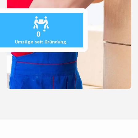
+
0
Umzüge seit Gründung.