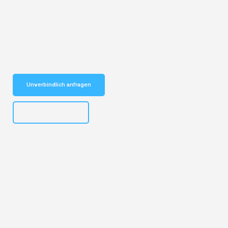
Entdecken Sie das
#1 Umzugsunternehmen in Dresden
– Ihr
vertrauenswürdiger Begleiter für Umzüge Dresden Bonn!
Schnelle Antwort in garantiert unter 2 Minuten: Jetzt
unverbindlichen Kostenvoranschlag erhalten!
Unverbindlich anfragen
+4915792653314