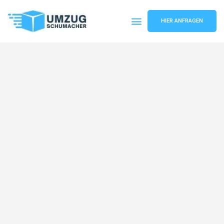
HIER ANFRAGEN
Umzugsunternehmen Dresden
Umzugsservice Dresden