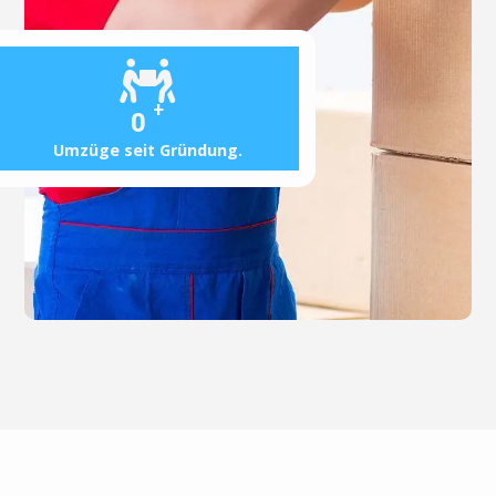
+
0
Umzüge seit Gründung.