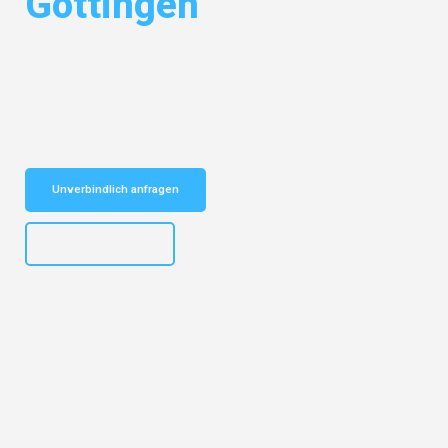
Göttingen
Entdecken Sie das
#1 Umzugsunternehmen in Dresden
– Ihr
vertrauenswürdiger Begleiter für Umzüge Dresden Göttingen!
Schnelle Antwort in garantiert unter 2 Minuten: Jetzt
unverbindlichen Kostenvoranschlag erhalten!
Unverbindlich anfragen
+4915792653314