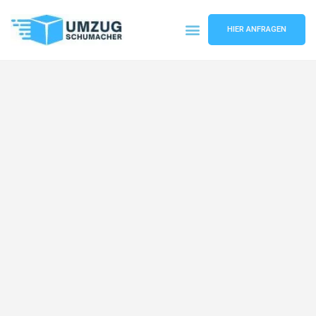
HIER ANFRAGEN
Umzugsunternehmen Dresden
Umzugsservice Dresden