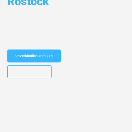
Rostock
Entdecken Sie das
#1 Umzugsunternehmen in Dresden
– Ihr
vertrauenswürdiger Begleiter für Umzüge Dresden Rostock!
Schnelle Antwort in garantiert unter 2 Minuten: Jetzt
unverbindlichen Kostenvoranschlag erhalten!
Unverbindlich anfragen
+4915792653314