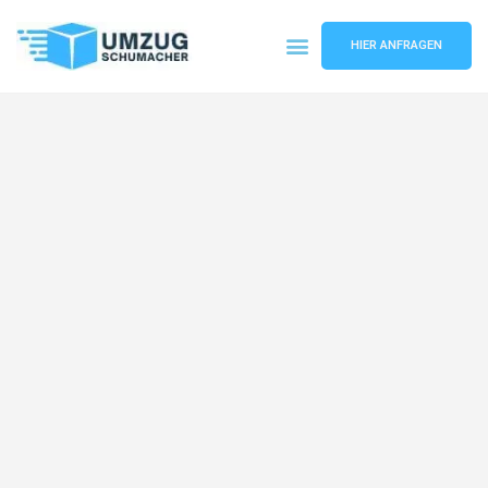
HIER ANFRAGEN
Umzugsunternehmen Dresden
Umzugsservice Dresden