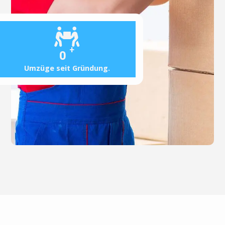
+
0
Umzüge seit Gründung.