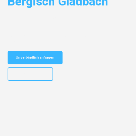
Bergisch Gladbach
Entdecken Sie das
#1 Umzugsunternehmen in Dresden
– Ihr
vertrauenswürdiger Begleiter für Umzüge Dresden Bergisch Gladbach!
Schnelle Antwort in garantiert unter 2 Minuten: Jetzt
unverbindlichen Kostenvoranschlag erhalten!
Unverbindlich anfragen
+4915792653314