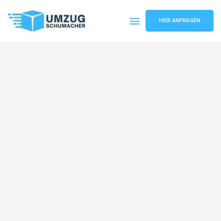
HIER ANFRAGEN
Umzugsunternehmen Dresden
Umzugsservice Dresden