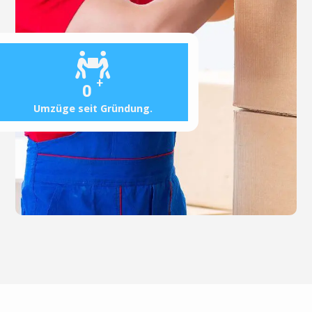
+
0
Umzüge seit Gründung.