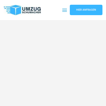
HIER ANFRAGEN
Umzugsunternehmen Dresden
Umzugsservice Dresden