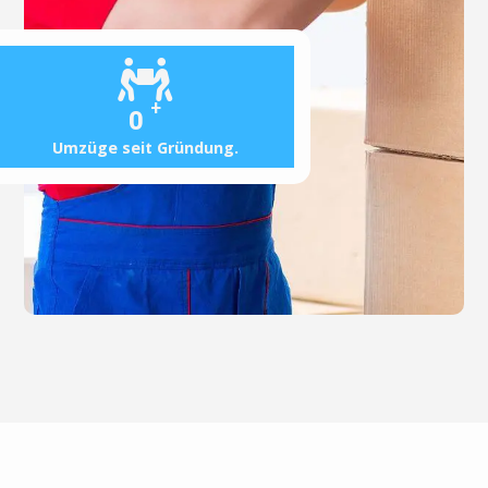
+
0
Umzüge seit Gründung.