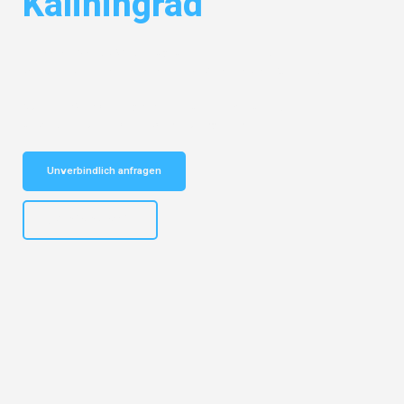
Kaliningrad
Entdecken Sie das
#1 Umzugsunternehmen in Dresden
– Ihr
vertrauenswürdiger Begleiter für Umzüge Dresden Kaliningrad!
Schnelle Antwort in garantiert unter 2 Minuten: Jetzt
unverbindlichen Kostenvoranschlag erhalten!
Unverbindlich anfragen
+4915792653314