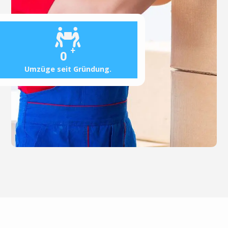
+
0
Umzüge seit Gründung.