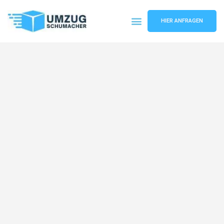
HIER ANFRAGEN
Umzugsunternehmen Dresden
Umzugsservice Dresden