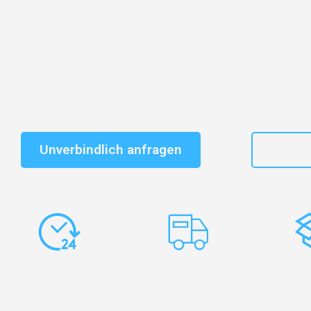
Entdecken Sie das
#1 Umzugsunternehmen in Dresd
vertrauenswürdiger Begleiter für Umzüge Dresden Balz
Schnelle Antwort in garantiert unter 2 Minuten: Jet
unverbindlichen Kostenvoranschlag erhalten!
Unverbindlich anfragen
+49
Express-
Europaweite
Ko
Abwicklung
Transporte
Ve