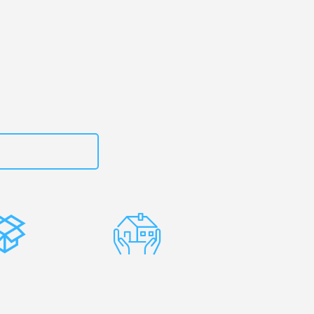
en
– Ihr
ers!
zt
15792653314
stenlose
Erfahrene
rpackung
Umzugsprofis