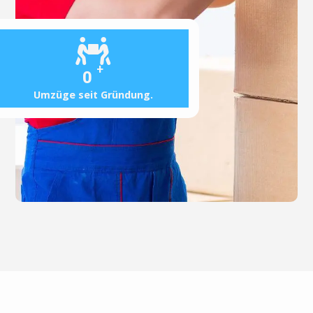
+
0
Umzüge seit Gründung.