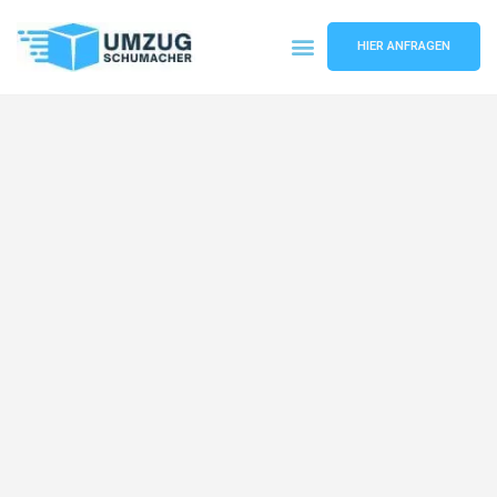
HIER ANFRAGEN
Umzugsunternehmen Dresden
Umzugsservice Dresden