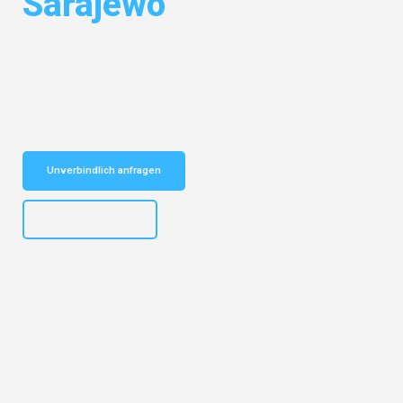
Sarajewo
Entdecken Sie das
#1 Umzugsunternehmen in Dresden
– Ihr
vertrauenswürdiger Begleiter für Umzüge Dresden Sarajewo!
Schnelle Antwort in garantiert unter 2 Minuten: Jetzt
unverbindlichen Kostenvoranschlag erhalten!
Unverbindlich anfragen
+4915792653314