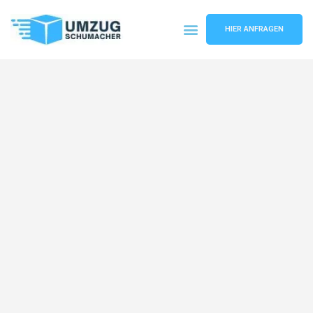
HIER ANFRAGEN
Umzugsunternehmen Dresden
Umzugsservice Dresden