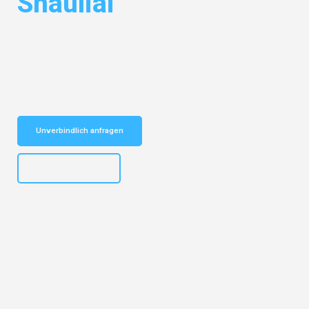
Shauliai
Entdecken Sie das
#1 Umzugsunternehmen in Dresden
– Ihr
vertrauenswürdiger Begleiter für Umzüge Dresden Shauliai!
Schnelle Antwort in garantiert unter 2 Minuten: Jetzt
unverbindlichen Kostenvoranschlag erhalten!
Unverbindlich anfragen
+4915792653314