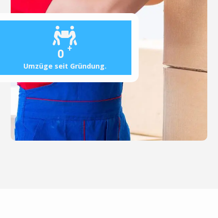
+
0
Umzüge seit Gründung.