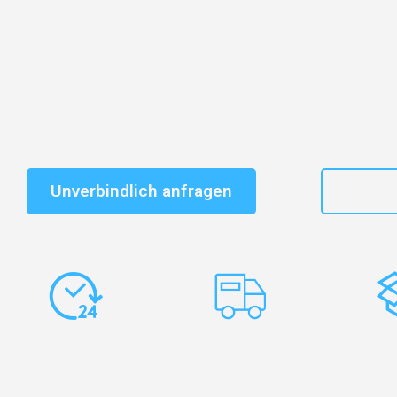
Entdecken Sie das
#1 Umzugsunternehmen in Dresd
vertrauenswürdiger Begleiter für Umzüge Dresden Dau
Schnelle Antwort in garantiert unter 2 Minuten: Jet
unverbindlichen Kostenvoranschlag erhalten!
Unverbindlich anfragen
+49
Express-
Europaweite
Ko
Abwicklung
Transporte
Ve