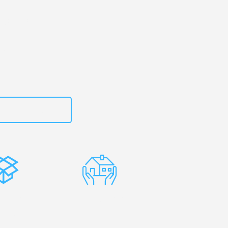
en
– Ihr
gavpils!
zt
15792653314
stenlose
Erfahrene
rpackung
Umzugsprofis