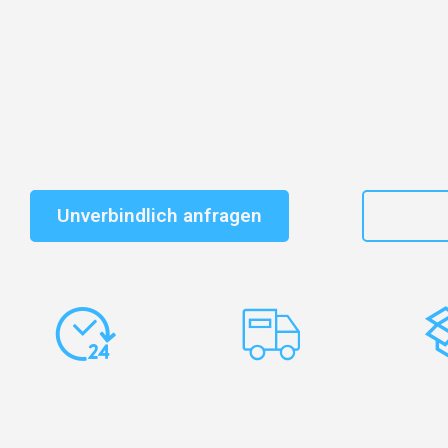
Entdecken Sie das
#1 Umzugsunternehmen in Dresd
vertrauenswürdiger Begleiter für Umzüge Dresden Chiș
Schnelle Antwort in garantiert unter 2 Minuten: Jet
unverbindlichen Kostenvoranschlag erhalten!
Unverbindlich anfragen
+49
Express-
Europaweite
Ko
Abwicklung
Transporte
Ve