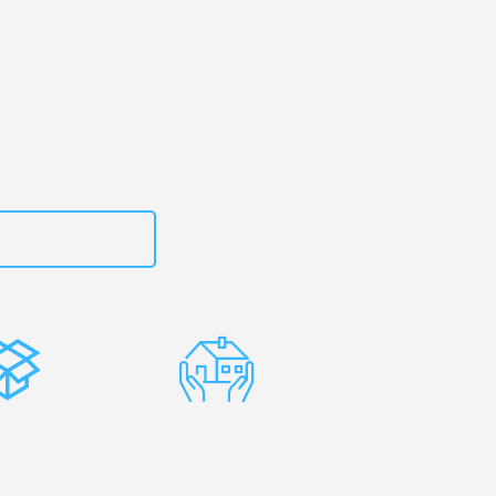
en
– Ihr
inău!
zt
15792653314
stenlose
Erfahrene
rpackung
Umzugsprofis