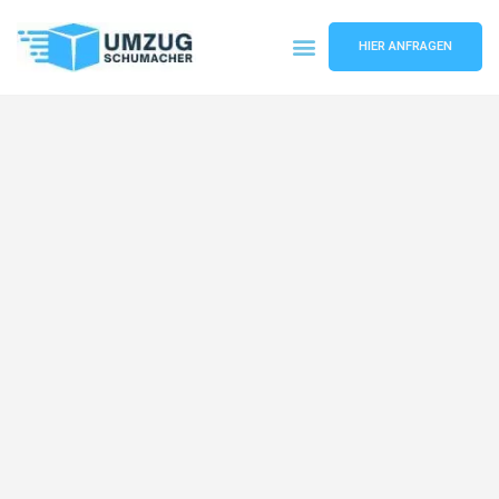
HIER ANFRAGEN
Umzugsunternehmen Dresden
Umzugsservice Dresden