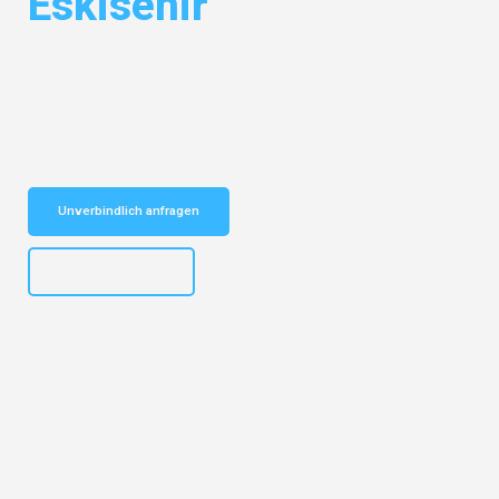
Eskisehir
Entdecken Sie das
#1 Umzugsunternehmen in Dresden
– Ihr
vertrauenswürdiger Begleiter für Umzüge Dresden Eskisehir!
Schnelle Antwort in garantiert unter 2 Minuten: Jetzt
unverbindlichen Kostenvoranschlag erhalten!
Unverbindlich anfragen
+4915792653314