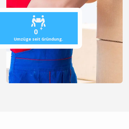
+
0
Umzüge seit Gründung.