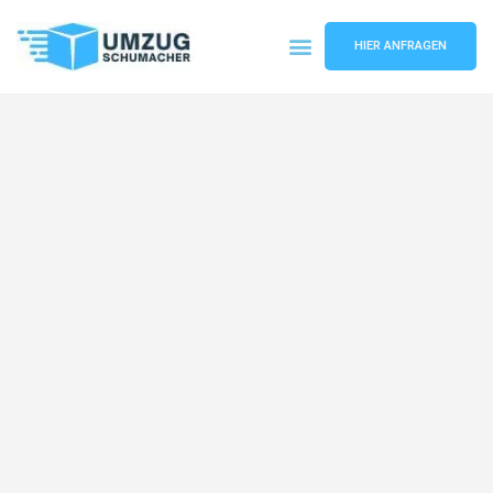
HIER ANFRAGEN
Umzugsunternehmen Dresden
Umzugsservice Dresden