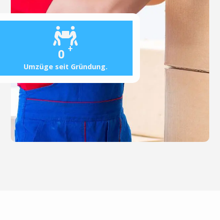
+
0
Umzüge seit Gründung.