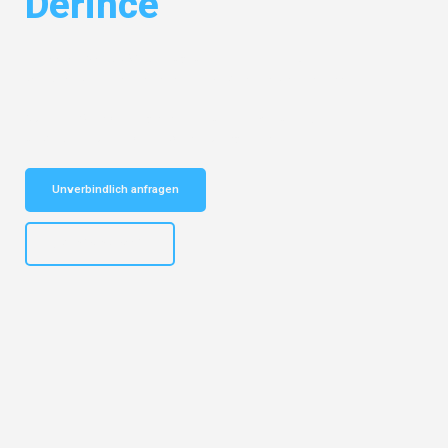
Derince
Entdecken Sie das
#1 Umzugsunternehmen in Dresden
– Ihr
vertrauenswürdiger Begleiter für Umzüge Dresden Derince!
Schnelle Antwort in garantiert unter 2 Minuten: Jetzt
unverbindlichen Kostenvoranschlag erhalten!
Unverbindlich anfragen
+4915792653314