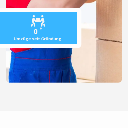
+
0
Umzüge seit Gründung.