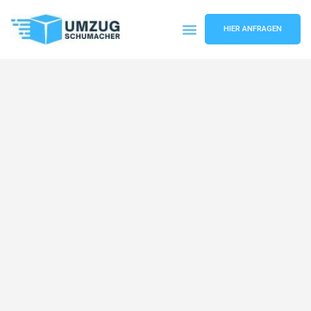
HIER ANFRAGEN
Umzugsunternehmen Dresden
Umzugsservice Dresden