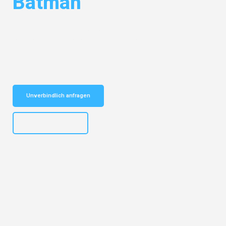
Batman
Entdecken Sie das
#1 Umzugsunternehmen in Dresden
– Ihr
vertrauenswürdiger Begleiter für Umzüge Dresden Batman!
Schnelle Antwort in garantiert unter 2 Minuten: Jetzt
unverbindlichen Kostenvoranschlag erhalten!
Unverbindlich anfragen
+4915792653314