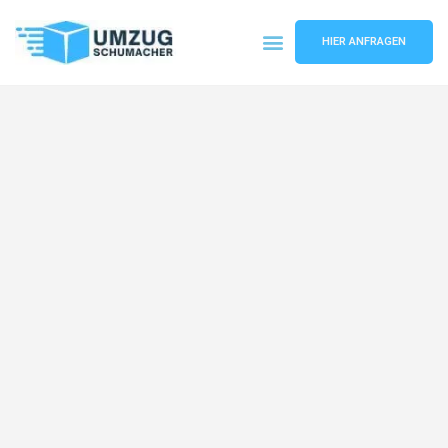
HIER ANFRAGEN
Umzugsunternehmen Dresden
Umzugsservice Dresden