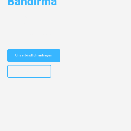
Bandirma
Entdecken Sie das
#1 Umzugsunternehmen in Dresden
– Ihr
vertrauenswürdiger Begleiter für Umzüge Dresden Bandirma!
Schnelle Antwort in garantiert unter 2 Minuten: Jetzt
unverbindlichen Kostenvoranschlag erhalten!
Unverbindlich anfragen
+4915792653314