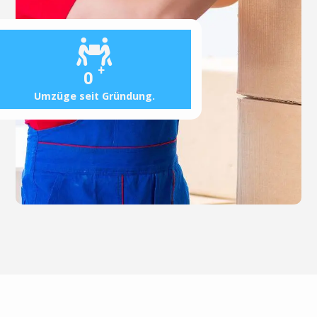
+
0
Umzüge seit Gründung.