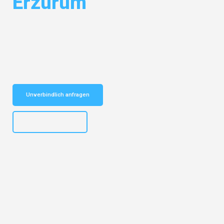
Erzurum
Entdecken Sie das
#1 Umzugsunternehmen in Dresden
– Ihr
vertrauenswürdiger Begleiter für Umzüge Dresden Erzurum!
Schnelle Antwort in garantiert unter 2 Minuten: Jetzt
unverbindlichen Kostenvoranschlag erhalten!
Unverbindlich anfragen
+4915792653314