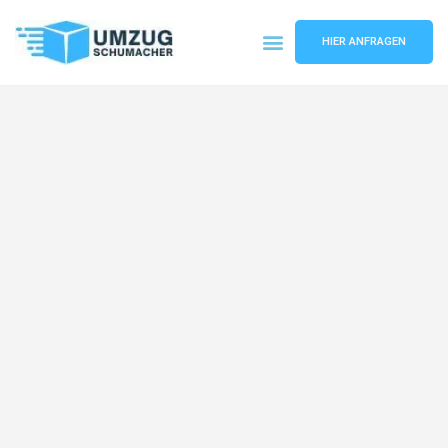
HIER ANFRAGEN
Umzugsunternehmen Dresden
Umzugsservice Dresden