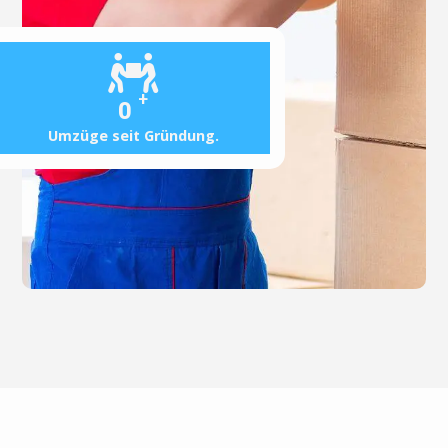
+
0
Umzüge seit Gründung.