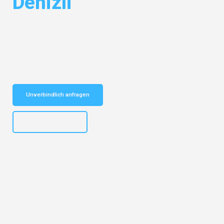
Denizli
Entdecken Sie das
#1 Umzugsunternehmen in Dresden
– Ihr
vertrauenswürdiger Begleiter für Umzüge Dresden Denizli!
Schnelle Antwort in garantiert unter 2 Minuten: Jetzt
unverbindlichen Kostenvoranschlag erhalten!
Unverbindlich anfragen
+4915792653314