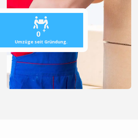
+
0
Umzüge seit Gründung.