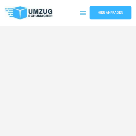
HIER ANFRAGEN
Umzugsunternehmen Dresden
Umzugsservice Dresden