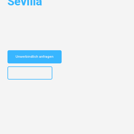
Sevilla
Entdecken Sie das
#1 Umzugsunternehmen in Dresden
– Ihr
vertrauenswürdiger Begleiter für Umzüge Dresden Sevilla!
Schnelle Antwort in garantiert unter 2 Minuten: Jetzt
unverbindlichen Kostenvoranschlag erhalten!
Unverbindlich anfragen
+4915792653314