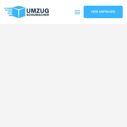
HIER ANFRAGEN
Umzugsunternehmen Dresden
Umzugsservice Dresden