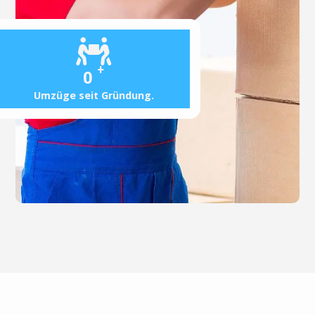
+
0
Umzüge seit Gründung.