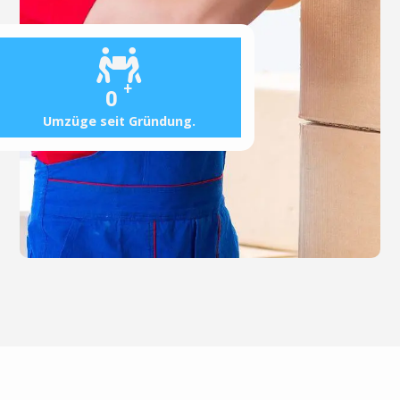
+
0
Umzüge seit Gründung.