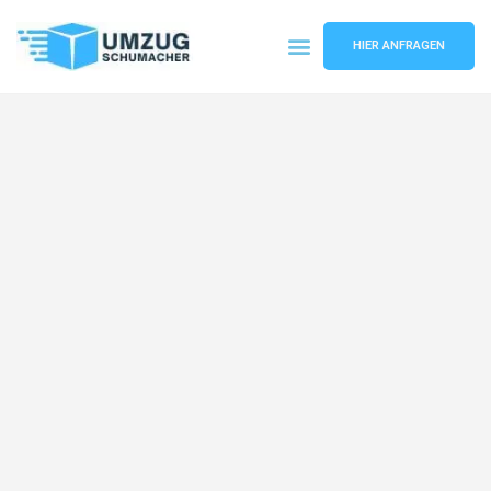
HIER ANFRAGEN
Umzugsunternehmen Dresden
Umzugsservice Dresden