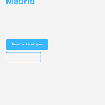
Madrid
Entdecken Sie das
#1 Umzugsunternehmen in Dresden
– Ihr
vertrauenswürdiger Begleiter für Umzüge Dresden Madrid!
Schnelle Antwort in garantiert unter 2 Minuten: Jetzt
unverbindlichen Kostenvoranschlag erhalten!
Unverbindlich anfragen
+4915792653314