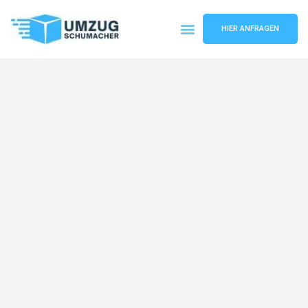
HIER ANFRAGEN
Umzugsunternehmen Dresden
Umzugsservice Dresden