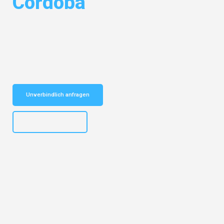
Córdoba
Entdecken Sie das
#1 Umzugsunternehmen in Dresden
– Ihr
vertrauenswürdiger Begleiter für Umzüge Dresden Córdoba!
Schnelle Antwort in garantiert unter 2 Minuten: Jetzt
unverbindlichen Kostenvoranschlag erhalten!
Unverbindlich anfragen
+4915792653314