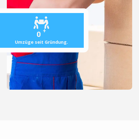
+
0
Umzüge seit Gründung.