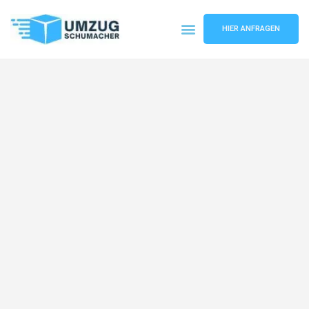
HIER ANFRAGEN
Umzugsunternehmen Dresden
Umzugsservice Dresden