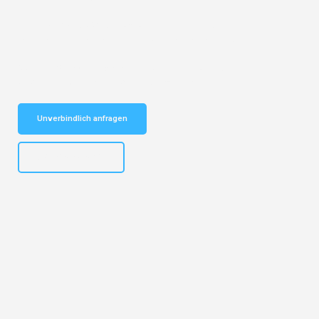
Entdecken Sie das
#1 Umzugsunternehmen in Dresden
– Ihr
vertrauenswürdiger Begleiter für Umzüge Dresden Bilbao!
Schnelle Antwort in garantiert unter 2 Minuten: Jetzt
unverbindlichen Kostenvoranschlag erhalten!
Unverbindlich anfragen
+4915792653314