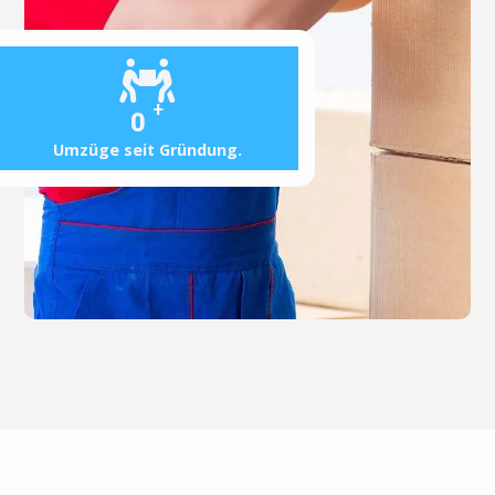
+
0
Umzüge seit Gründung.