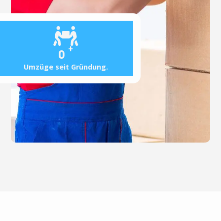
+
0
Umzüge seit Gründung.