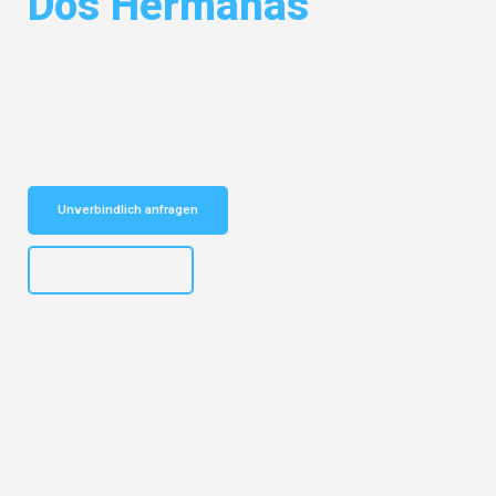
Dos Hermanas
Entdecken Sie das
#1 Umzugsunternehmen in Dresden
– Ihr
vertrauenswürdiger Begleiter für Umzüge Dresden Dos Hermanas!
Schnelle Antwort in garantiert unter 2 Minuten: Jetzt
unverbindlichen Kostenvoranschlag erhalten!
Unverbindlich anfragen
+4915792653314