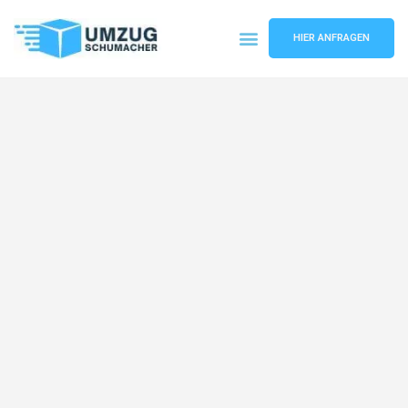
HIER ANFRAGEN
Umzugsunternehmen Dresden
Umzugsservice Dresden