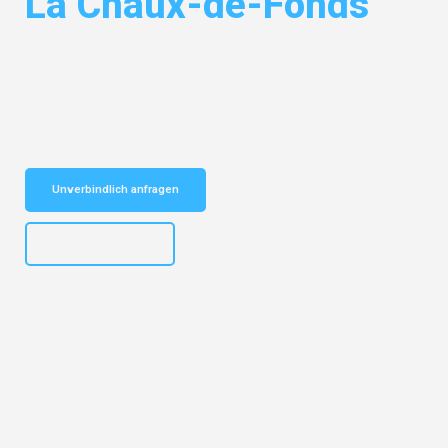
La Chaux-de-Fonds
Entdecken Sie das
#1 Umzugsunternehmen in Dresden
– Ihr
vertrauenswürdiger Begleiter für Umzüge Dresden La Chaux-de-Fonds!
Schnelle Antwort in garantiert unter 2 Minuten: Jetzt
unverbindlichen Kostenvoranschlag erhalten!
Unverbindlich anfragen
+4915792653314