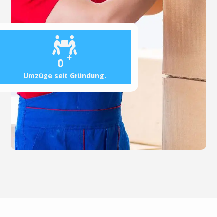
+
0
Umzüge seit Gründung.