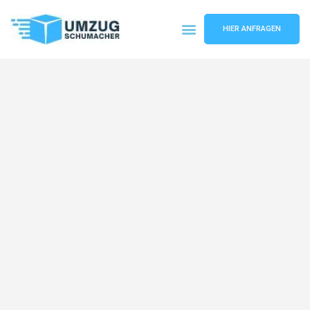
HIER ANFRAGEN
Umzugsunternehmen Dresden
Umzugsservice Dresden