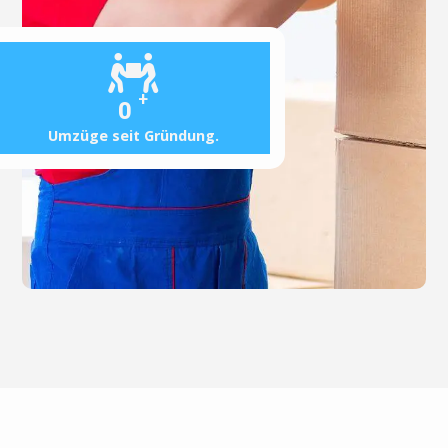
+
0
Umzüge seit Gründung.