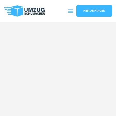
HIER ANFRAGEN
Umzugsunternehmen Dresden
Umzugsservice Dresden