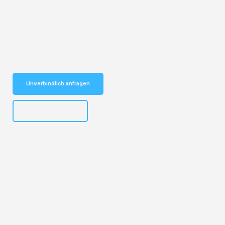
Entdecken Sie das
#1 Umzugsunternehmen in Dresden
– Ihr
vertrauenswürdiger Begleiter für Umzüge Dresden Aarau!
Schnelle Antwort in garantiert unter 2 Minuten: Jetzt
unverbindlichen Kostenvoranschlag erhalten!
Unverbindlich anfragen
+4915792653314