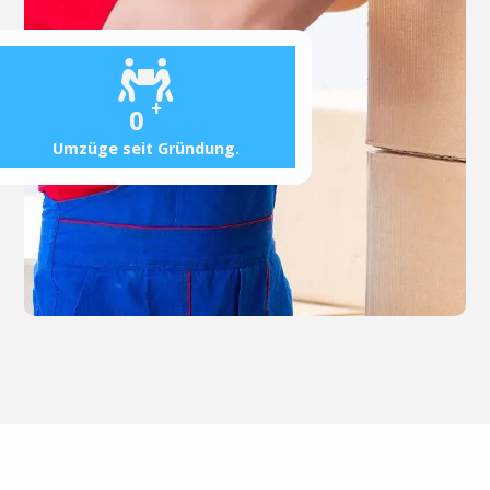
+
0
Umzüge seit Gründung.