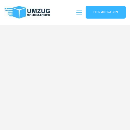
HIER ANFRAGEN
Umzugsunternehmen Dresden
Umzugsservice Dresden