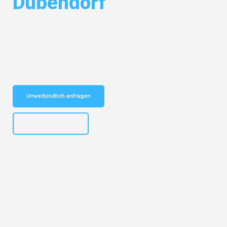
Dübendorf
Entdecken Sie das
#1 Umzugsunternehmen in Dresden
– Ihr
vertrauenswürdiger Begleiter für Umzüge Dresden Dübendorf!
Schnelle Antwort in garantiert unter 2 Minuten: Jetzt
unverbindlichen Kostenvoranschlag erhalten!
Unverbindlich anfragen
+4915792653314