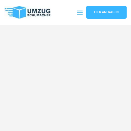
HIER ANFRAGEN
Umzugsunternehmen Dresden
Umzugsservice Dresden