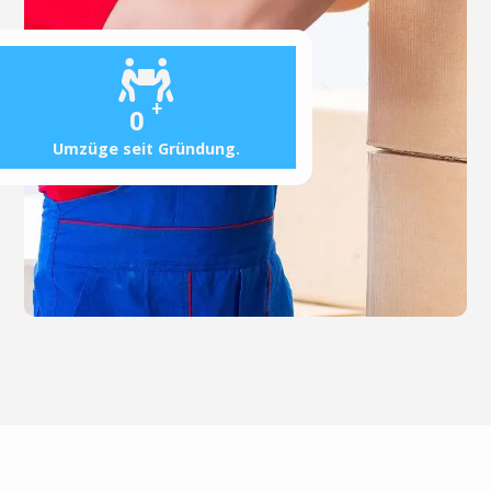
+
0
Umzüge seit Gründung.