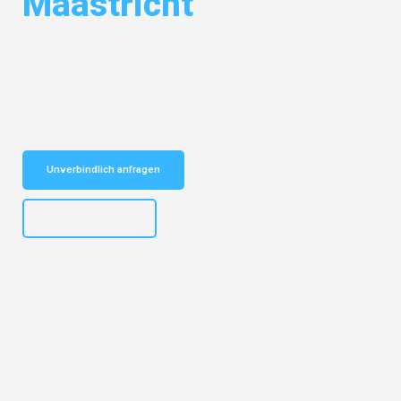
Maastricht
Entdecken Sie das
#1 Umzugsunternehmen in Dresden
– Ihr
vertrauenswürdiger Begleiter für Umzüge Dresden Maastricht!
Schnelle Antwort in garantiert unter 2 Minuten: Jetzt
unverbindlichen Kostenvoranschlag erhalten!
Unverbindlich anfragen
+4915792653314