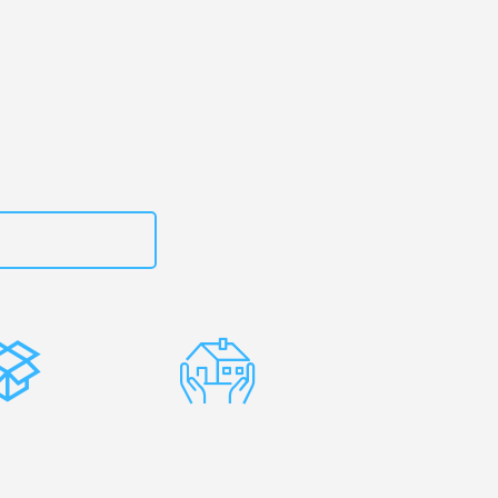
en
– Ihr
drecht!
zt
15792653314
stenlose
Erfahrene
rpackung
Umzugsprofis