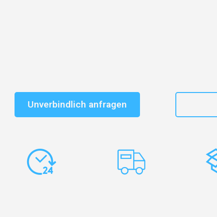
Entdecken Sie das
#1 Umzugsunternehmen in Dresd
vertrauenswürdiger Begleiter für Umzüge Dresden Dor
Schnelle Antwort in garantiert unter 2 Minuten: Jet
unverbindlichen Kostenvoranschlag erhalten!
Unverbindlich anfragen
+49
Express-
Europaweite
Ko
Abwicklung
Transporte
Ve