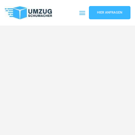
HIER ANFRAGEN
Umzugsunternehmen Dresden
Umzugsservice Dresden