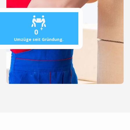
+
0
Umzüge seit Gründung.