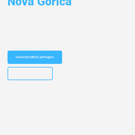
Nova Gorica
Entdecken Sie das
#1 Umzugsunternehmen in Dresden
– Ihr
vertrauenswürdiger Begleiter für Umzüge Dresden Nova Gorica!
Schnelle Antwort in garantiert unter 2 Minuten: Jetzt
unverbindlichen Kostenvoranschlag erhalten!
Unverbindlich anfragen
+4915792653314