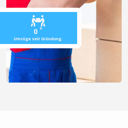
+
0
Umzüge seit Gründung.