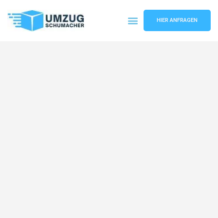
HIER ANFRAGEN
Umzugsunternehmen Dresden
Umzugsservice Dresden