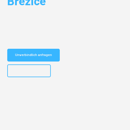
Brežice
Entdecken Sie das
#1 Umzugsunternehmen in Dresden
– Ihr
vertrauenswürdiger Begleiter für Umzüge Dresden Brežice!
Schnelle Antwort in garantiert unter 2 Minuten: Jetzt
unverbindlichen Kostenvoranschlag erhalten!
Unverbindlich anfragen
+4915792653314